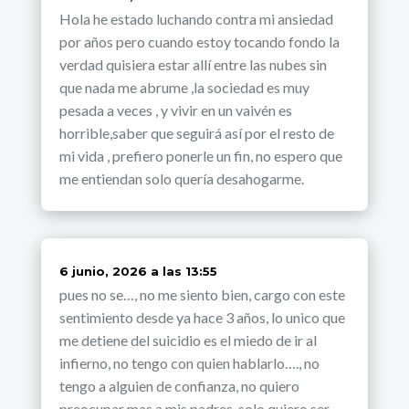
Hola he estado luchando contra mi ansiedad
por años pero cuando estoy tocando fondo la
verdad quisiera estar allí entre las nubes sin
que nada me abrume ,la sociedad es muy
pesada a veces , y vivir en un vaivén es
horrible,saber que seguirá así por el resto de
mi vida , prefiero ponerle un fin, no espero que
me entiendan solo quería desahogarme.
dice:
6 junio, 2026 a las 13:55
pues no se…, no me siento bien, cargo con este
sentimiento desde ya hace 3 años, lo unico que
me detiene del suicidio es el miedo de ir al
infierno, no tengo con quien hablarlo…., no
tengo a alguien de confianza, no quiero
preocupar mas a mis padres, solo quiero ser