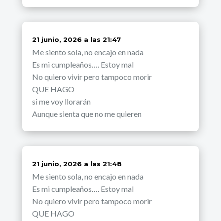
dice:
21 junio, 2026 a las 21:47
Me siento sola, no encajo en nada
Es mi cumpleaños…. Estoy mal
No quiero vivir pero tampoco morir
QUE HAGO
si me voy llorarán
Aunque sienta que no me quieren
dice:
21 junio, 2026 a las 21:48
Me siento sola, no encajo en nada
Es mi cumpleaños…. Estoy mal
No quiero vivir pero tampoco morir
QUE HAGO