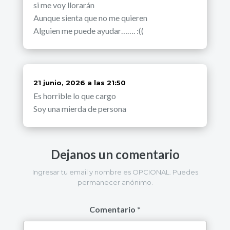
si me voy llorarán
Aunque sienta que no me quieren
Alguien me puede ayudar……. :((
dice:
21 junio, 2026 a las 21:50
Es horrible lo que cargo
Soy una mierda de persona
Dejanos un comentario
Ingresar tu email y nombre es OPCIONAL. Puedes
permanecer anónimo.
Comentario