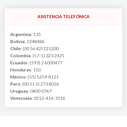
ASISTENCIA TELEFÓNICA
Argentina
: 135
Bolivia
: 2248486
Chile
: (00 56 42) 221200
Colombia
: (57-1) 323 2425
Ecuador
: (593) 2 6000477
Honduras
: 150
México
: (55) 5259-8121
Perú
: (00 51 1) 273 8026
Uruguay
: 0800 0767
Venezuela
: 0212-416-3116