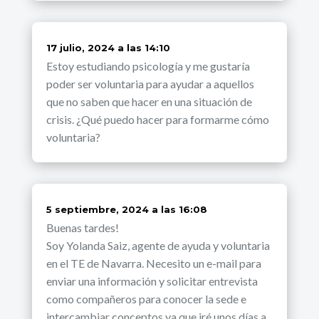
dice:
17 julio, 2024 a las 14:10
Estoy estudiando psicología y me gustaría
poder ser voluntaria para ayudar a aquellos
que no saben que hacer en una situación de
crisis. ¿Qué puedo hacer para formarme cómo
voluntaria?
dice:
5 septiembre, 2024 a las 16:08
Buenas tardes!
Soy Yolanda Saiz, agente de ayuda y voluntaria
en el TE de Navarra. Necesito un e-mail para
enviar una información y solicitar entrevista
como compañeros para conocer la sede e
intercambiar conceptos ya que iré unos días a