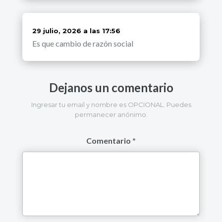
dice:
29 julio, 2026 a las 17:56
Es que cambio de razón social
Dejanos un comentario
Ingresar tu email y nombre es OPCIONAL. Puedes
permanecer anónimo.
Comentario